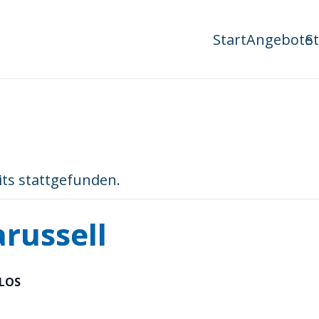
Start
Angebote
S
its stattgefunden.
russell
LOS